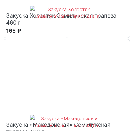
Закуска Холостяк Семилукская трапеза
460 г
165 ₽
Закуска «Македонская» Семилукская