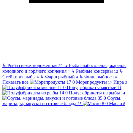
↳
Рыба свеже-мороженная
↳
Рыба слабосоленая, жареная,
39
холодного и горячего копчения
↳
Рыбные консервы
↳
4
12
Стейки из рыбы
↳
Фарш рыбный
↳
Филе рыбное
4
4
14
Показать все
Морепродукты
Икра
17
3
Полуфабрикаты мясные
11
Полуфабрикаты из рыбы
14
Соусы,
маринады, закуски и готовые блюда
Масло
35
8